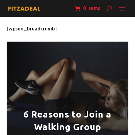
0 Items
[wpseo_breadcrumb]
6 Reasons to Join a
Walking Group